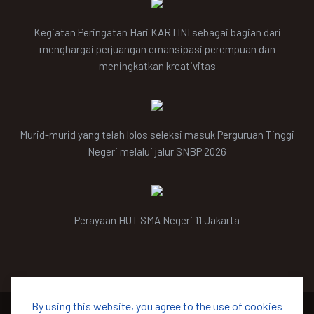
Kegiatan Peringatan Hari KARTINI sebagai bagian dari
menghargai perjuangan emansipasi perempuan dan
meningkatkan kreativitas
Murid-murid yang telah lolos seleksi masuk Perguruan Tinggi
Negeri melalui jalur SNBP 2026
Perayaan HUT SMA Negeri 11 Jakarta
By using this website, you agree to the use of cookies
© 2026 SMA Negeri 11 Jakarta Timur | Jl. P. Komarudin I,