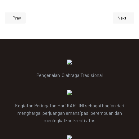
Prev
Next
Previous article: Jadwal Asesmen Sumatif Sekolah Praktik 2024
Next artic
Pengenalan Olahraga Tradisional
Kegiatan Peringatan Hari KARTINI sebagai bagian dari
menghargai perjuangan emansipasi perempuan dan
meningkatkan kreativitas