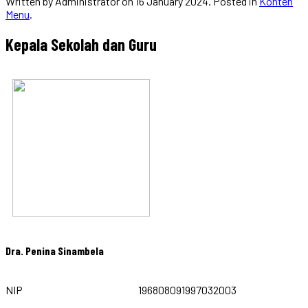
Written by Administrator on
16 January 2024
. Posted in
Konten
Menu
.
Kepala Sekolah dan Guru
Dra. Penina Sinambela
NIP
196808091997032003