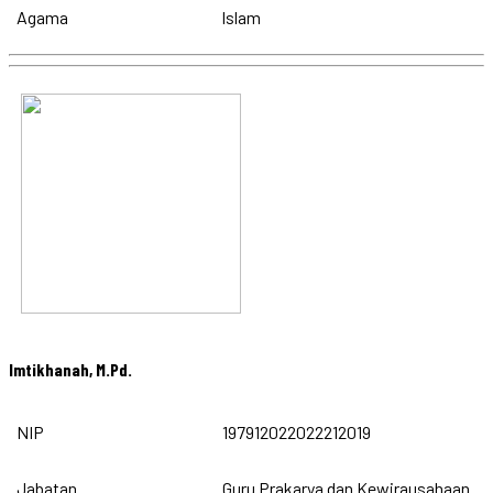
Agama
Islam
Imtikhanah, M.Pd.
NIP
197912022022212019
Jabatan
Guru Prakarya dan Kewirausahaan