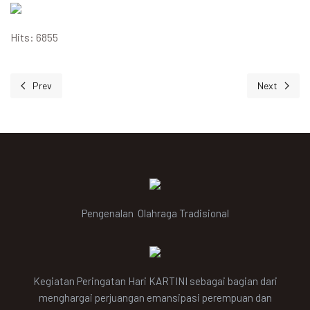
Hits: 6855
Prev
Next
Previous article: Tentang SMA Negeri 11 Jakarta
Next article:
Pengenalan Olahraga Tradisional
Kegiatan Peringatan Hari KARTINI sebagai bagian dari
menghargai perjuangan emansipasi perempuan dan